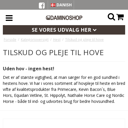
DANISH
SE VORES UDVALG HER
Forside
/
Kategorioversigt
/
Hest
/
Tilskud og pleje til hove
TILSKUD OG PLEJE TIL HOVE
Uden hov - ingen hest!
Det er af største vigtighed, at man sørger for en god sundhed i
hestens hove. Vi har i vores sortiment af hovpleje til heste en bred
vifte af kvalitetsprodukter fra Primecare, Kevin Bacon´s, Blue
Hors, Equidan Vetline, St. Hippolyt, Nathalie Horse Care og Nordic
Horse - både til ind- og udvortes brug for bedre hovsundhed.