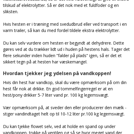
tilskud af elektrolytter. Så er det nok med et fuldfoder og en
sliksten.
Hvis hesten er i træning med svedudbrud eller ved transport i en
varm trailer, så kan du med fordel tildele ekstra elektrolytter.
Du kan selv vurdere om hesten er begyndt at dehydrere. Dette
gøres ved at du trækker lidt ud i huden på hestens hals. Tager det
flere sekunder inden huden ”falder på plads” igen, så er det et
sikkert tegn på at hesten har væskemangel.
Hvordan tjekker jeg ydelsen på vandkoppen!
Hvis din hest har vandkop, skal du være opmærksom på om din
hest får nok at drikke. En god tommelfingerregel er at en
hest/pony drikker 5-7 liter vand pr. 100 kg legemsvægt.
Vær opmærksom på, at sveder den eller producerer den mælk -
stiger vandindtaget helt op til 10-12 liter pr.100 kg legemsvægt.
Du kan tjekke flowet selv, ved at holde en spand op under
vandkoppen, trykke på ventilen og så se hvor meget vand der