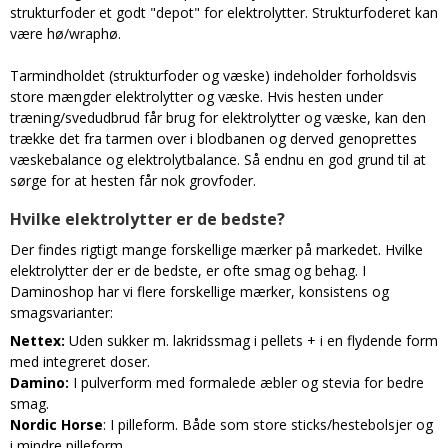
strukturfoder et godt "depot" for elektrolytter. Strukturfoderet kan
være hø/wraphø.
Tarmindholdet (strukturfoder og væske) indeholder forholdsvis
store mængder elektrolytter og væske. Hvis hesten under
træning/svedudbrud får brug for elektrolytter og væske, kan den
trække det fra tarmen over i blodbanen og derved genoprettes
væskebalance og elektrolytbalance. Så endnu en god grund til at
sørge for at hesten får nok grovfoder.
Hvilke elektrolytter er de bedste?
Der findes rigtigt mange forskellige mærker på markedet. Hvilke
elektrolytter der er de bedste, er ofte smag og behag. I
Daminoshop har vi flere forskellige mærker, konsistens og
smagsvarianter:
Nettex:
Uden sukker m. lakridssmag i pellets + i en flydende form
med integreret doser.
Damino:
I pulverform med formalede æbler og stevia for bedre
smag.
Nordic Horse
: I pilleform. Både som store sticks/hestebolsjer og
i mindre pilleform