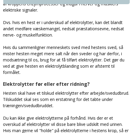
af kroppens enzymprocesser og indgår i nerver og musklers
elektriske signaler.
Dvs. hvis en hest er i underskud af elektrolytter, kan det blandt
andet medføre væskemangel, nedsat præstationsevne, nedsat
nerve- og muskelfunktion.
Hvis du sammenligner menneskets sved med hestens sved, så
mister hesten meget mere salt når den sveder og har derfor, i
modsætning til os, brug for at få tilført elektrolytter. Det gør du
ved at give hesten en elektrolytblanding som er afstemt til
formålet.
Elektrolytter før eller efter ridning?
Hesten skal have et tilskud elektrolytter efter arbejde/svedudbrud.
Tilskuddet skal ses som en erstatning for det tabte under
træningen/svedudbruddet.
Du kan ikke give elektrolytterne på forhånd. Hvis der er et
overskud af elektrolytter vil disse bare blive udskilt med urinen.
Hvis man gerne vil "holde" på elektrolytterne i hestens krop, så er