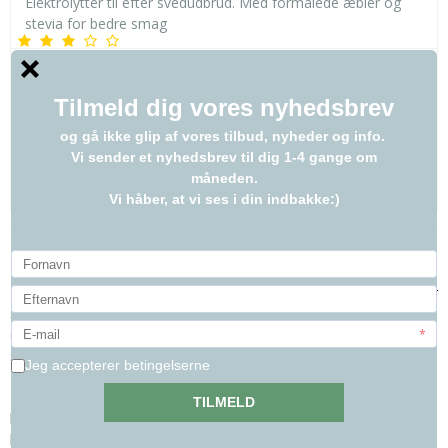
Elektrolytter til efter svedudbrud. Med formalede æbler og
stevia for bedre smag
199,00 DKK
VIS PRODUKT
Hvad er elektrolytter og hvorfor?
Når en hest er i arbejde og sveder, kan den afgive op til 10-15 liter
sved pr. time. Derved taber den ikke bare en masse væske, men
den mister også mange, vigtige salte og mineraler (elektrolytter),
som skal erstattes.
Elektrolytter er vigtige mineraler og salte som findes i forskellige
koncentrationer i kropsvævet og blodet. Alle elektrolytterne
hjælper med at opretholde hestens væskebalance, styre mange