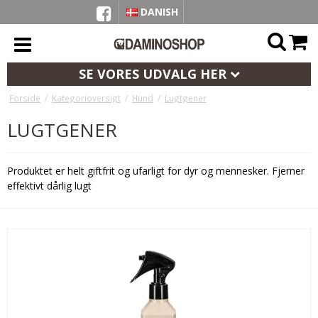
DANISH
SE VORES UDVALG HER
Forside
/
Kategorioversigt
/
Hund
/
Lugtgener
LUGTGENER
Produktet er helt giftfrit og ufarligt for dyr og mennesker. Fjerner
effektivt dårlig lugt