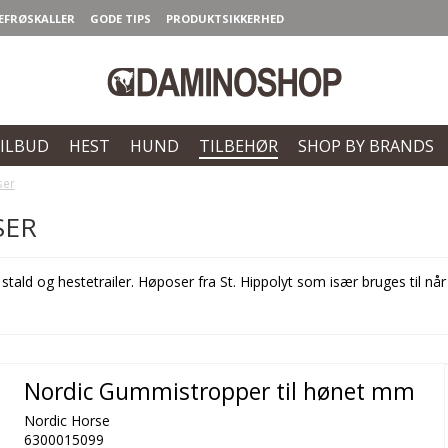
EFRØSKALLER
GODE TIPS
PRODUKTSIKKERHED
ILBUD
HEST
HUND
TILBEHØR
SHOP BY BRANDS
ser
SER
tald og hestetrailer. Høposer fra St. Hippolyt som især bruges til når 
Nordic Gummistropper til hønet mm
Nordic Horse
6300015099