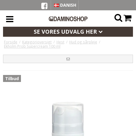
DANISH
SE VORES UDVALG HER
Forside
/
Kategorioversigt
/
Hest
/
Hud og sårpleje
/
Ekholm Prob Supercream 100 ml
Tilbud