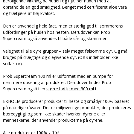
beroligende virkning på huden og hjælper huden med at
opretholde en god smidighed. Beriget med certificeret aloe vera
og trætjære af høj kvalitet.
Den er anvendelig hele året, men er særlig god til sommerens
udfordringer på huden hos hesten. Derudover kan Prob
Supercream også anvendes til både sår og skrammer.
Velegnet til alle dyre grupper – selv meget følsomme dyr. Og må
bruges på drægtige og diegivende dyr. (OBS indeholder ikke
solfaktor).
Prob Supercream 100 ml er udformet med en pumpe for
nemmere dosering af produktet. Derudover findes Prob
Supercream også i en
større bøtte med 300 ml
i.
EKHOLM producerer produkter til heste og smådyr 100% baseret
på naturlige råvarer. Det er miljøvenlige produkter, der produceres
bæredygtigt og som ikke skader hverken dyrene eller
menneskerne, der anvender produkterne på dyrene.
Alle produkter er 100% giftfri!