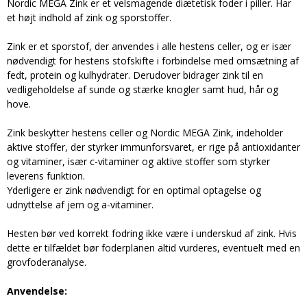
Nordic MEGA Zink er et velsmagende diætetisk foder i piller. Har
et højt indhold af zink og sporstoffer.
Zink er et sporstof, der anvendes i alle hestens celler, og er især
nødvendigt for hestens stofskifte i forbindelse med omsætning af
fedt, protein og kulhydrater. Derudover bidrager zink til en
vedligeholdelse af sunde og stærke knogler samt hud, hår og
hove.
Zink beskytter hestens celler og Nordic MEGA Zink, indeholder
aktive stoffer, der styrker immunforsvaret, er rige på antioxidanter
og vitaminer, især c-vitaminer og aktive stoffer som styrker
leverens funktion.
Yderligere er zink nødvendigt for en optimal optagelse og
udnyttelse af jern og a-vitaminer.
Hesten bør ved korrekt fodring ikke være i underskud af zink. Hvis
dette er tilfældet bør foderplanen altid vurderes, eventuelt med en
grovfoderanalyse.
Anvendelse: