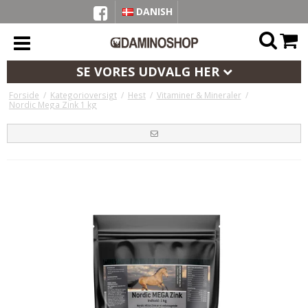
DANISH
SE VORES UDVALG HER
Forside
/
Kategorioversigt
/
Hest
/
Vitaminer & Mineraler
/
Nordic Mega Zink 1 kg