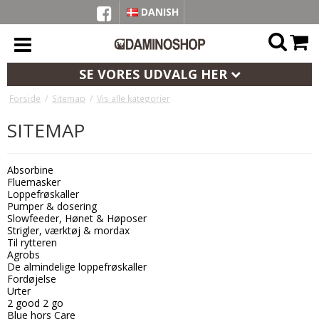
DANISH
SE VORES UDVALG HER
Forside
/
Sitemap
/
Vis alle kategorier
SITEMAP
Absorbine
Fluemasker
Loppefrøskaller
Pumper & dosering
Slowfeeder, Hønet & Høposer
Strigler, værktøj & mordax
Til rytteren
Agrobs
De almindelige loppefrøskaller
Fordøjelse
Urter
2 good 2 go
Blue hors Care