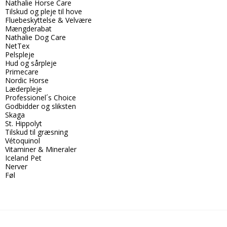
Nathalie Horse Care
Tilskud og pleje til hove
Fluebeskyttelse & Velvære
Mængderabat
Nathalie Dog Care
NetTex
Pelspleje
Hud og sårpleje
Primecare
Nordic Horse
Læderpleje
Professionel´s Choice
Godbidder og sliksten
Skaga
St. Hippolyt
Tilskud til græsning
Vétoquinol
Vitaminer & Mineraler
Iceland Pet
Nerver
Føl