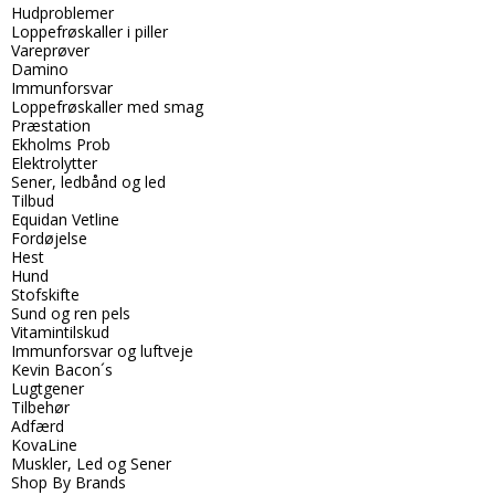
Hudproblemer
Loppefrøskaller i piller
Vareprøver
Damino
Immunforsvar
Loppefrøskaller med smag
Præstation
Ekholms Prob
Elektrolytter
Sener, ledbånd og led
Tilbud
Equidan Vetline
Fordøjelse
Hest
Hund
Stofskifte
Sund og ren pels
Vitamintilskud
Immunforsvar og luftveje
Kevin Bacon´s
Lugtgener
Tilbehør
Adfærd
KovaLine
Muskler, Led og Sener
Shop By Brands